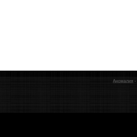
Аномалия
-