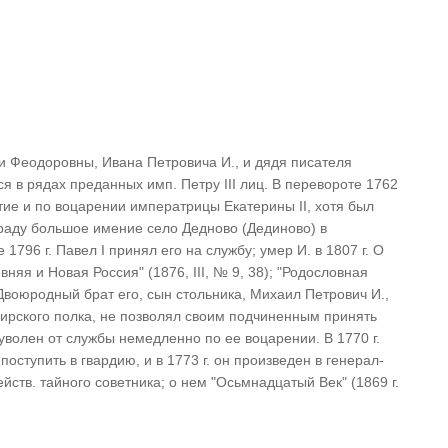
 Феодоровны, Ивана Петровича И., и дядя писателя
я в рядах преданных имп. Петру III лиц. В перевороте 1762
тие и по воцарении императрицы Екатерины II, хотя был
граду большое имение село Дедново (Дединово) в
 1796 г. Павел I принял его на службу; умер И. в 1807 г. О
Древняя и Новая Россия" (1876, III, № 9, 38); "Родословная
 Двоюродный брат его, сын стольника, Михаил Петрович И.,
сирского полка, не позволял своим подчиненным принять
волен от службы немедленно по ее воцарении. В 1770 г.
ступить в гвардию, и в 1773 г. он произведен в генерал-
действ. тайного советника; о нем "Осьмнадцатый Век" (1869 г.