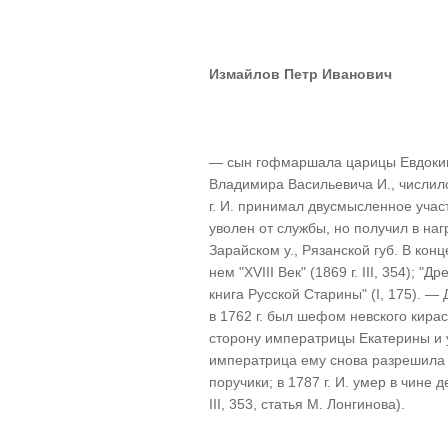
Измайлов Петр Иванович
— сын гофмаршала царицы Евдокии
Владимира Васильевича И., числилс
г. И. принимал двусмысленное учас
уволен от службы, но получил в на
Зарайском у., Рязанской губ. В конце
нем "XVIII Век" (1869 г. III, 354); "
книга Русской Старины" (I, 175). —
в 1762 г. был шефом невского кира
сторону императрицы Екатерины и у
императрица ему снова разрешила по
поручики; в 1787 г. И. умер в чине 
III, 353, статья М. Лонгинова).