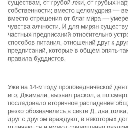
существам, от грубой лжи, от грубых на
собственности; вместо целомудрия — ве
вместо отрешения от благ мира — умере
чувства алчности. И для мирян существ
частных предписаний относительно устр
способов питания, отношений друг к друг
предписаний, которые в общем опять-та
правила буддистов.
Уже на 14-м году проповеднической дея
его, Джамали, вызвал раскол, а по смер
последовало вторичное распадение общ
резко обозначились в секте Д. два толка
друг с другом враждуют, в некоторых дог
отличаются и имеют совершенно различ