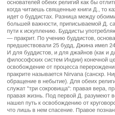
основателей обеих религий как бы отлит
когда читаешь священные книги Д., то ка
идет о буддистах. Разница между обоими
большей важности, приписываемой Д. са
пути к искуплению. Буддисты употребля
— пракрит. По учению буддистов, основ
предшествовали 25 будд, Джина имел 2
И для буддистов, и для джайнов (как и д
философских систем Индии) конечной ц
освобождение от процесса перерождений
пракрите называется Nirvana (санскр. Н
обращение в небытие). Для обеих религ
служат "три сокровища": правая вера, п
правая жизнь. Под первой Д. разумеют в
нашел путь к освобождению от круговор
что лишь в нем спасение. Правое познан