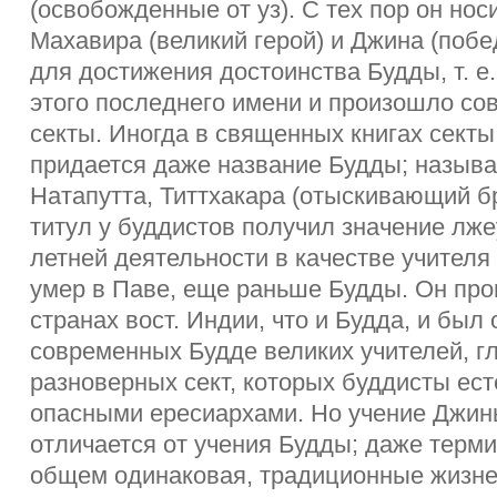
(освобожденные от уз). С тех пор он но
Махавира (великий герой) и Джина (поб
для достижения достоинства Будды, т. е.
этого последнего имени и произошло со
секты. Иногда в священных книгах сект
придается даже название Будды; называ
Натапутта, Титтхакара (отыскивающий б
титул у буддистов получил значение лже
летней деятельности в качестве учителя
умер в Паве, еще раньше Будды. Он про
странах вост. Индии, что и Будда, и был
современных Будде великих учителей, г
разноверных сект, которых буддисты ес
опасными ересиархами. Но учение Джин
отличается от учения Будды; даже терми
общем одинаковая, традиционные жизн