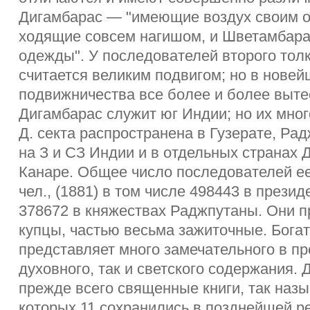
Дигамбарас — "имеющие воздух своим од
ходящие совсем нагишом, и Шветамбар
одежды". У последователей второго толк
считается великим подвигом; но в нове
подвижничества все более и более выте
Дигамбарас служит юг Индии; но их мног
Д. секта распространена в Гузерате, Ра
на З и СЗ Индии и в отдельных странах 
Канаре. Общее число последователей ее
чел., (1881) в том числе 498443 в прези
378672 в княжествах Раджпутаны. Они 
купцы, частью весьма зажиточные. Богат
представляет много замечательного в пр
духовного, так и светского содержания. 
прежде всего священные книги, так назы
которых 11 сохранились в позднейшей р