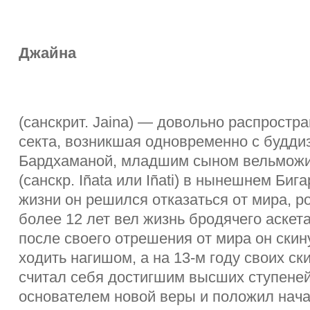
Джайна
(санскрит. Jaina) — довольно распростр
секта, возникшая одновременно с будди
Бардхаманой, младшим сыном вельможи 
(санскр. Iñata или Iñati) в нынешнем Бига
жизни он решился отказаться от мира, р
более 12 лет вел жизнь бродячего аскет
после своего отрешения от мира он ски
ходить нагишом, а на 13-м году своих ск
считал себя достигшим высших ступеней
основателем новой веры и положил нача