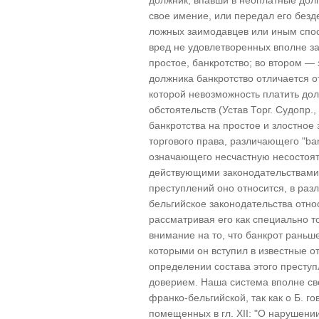
должник, впавши в неоплатные дол
свое имение, или передал его безд
ложных заимодавцев или иным спос
вред не удовлетворенных вполне з
простое, банкротство; во втором —
должника банкротство отличается от
которой невозможность платить до
обстоятельств (Устав Торг. Судопр.,
банкротства на простое и злостное
торгового права, различающего "ban
означающего несчастную несостоятел
действующими законодательствами 
преступлений оно относится, в раз
бельгийское законодательства отн
рассматривая его как специально 
внимание на то, что банкрот раньш
которыми он вступил в известные о
определении состава этого престу
доверием. Наша система вполне св
франко-бельгийской, так как о Б. го
помещенных в гл. XII: "О нарушении