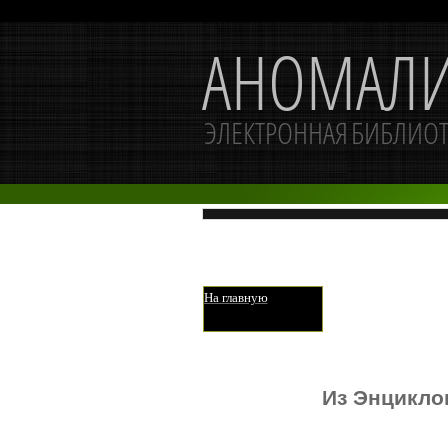
На главную
Из Энцикло