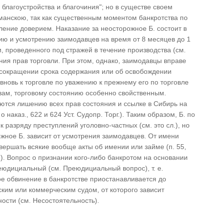
 благоустройства и благочиния"; но в существе своем
рманскою, так как существенным моментом банкротства по
ение доверием. Наказание за неосторожное Б. состоит в
ю и усмотрению заимодавцев на время от 8 месяцев до 1
и, проведенного под стражей в течение производства (см.
ния прав торговли. При этом, однако, заимодавцы вправе
 сокращении срока содержания или об освобождении
вновь к торговле по уважению к прежнему его по торговле
вам, торговому состоянию особенно свойственным.
тся лишению всех прав состояния и ссылке в Сибирь на
о наказ., 622 и 624 Уст. Судопр. Торг.). Таким образом, Б. по
к разряду преступлений уголовно-частных (см. это сл.), но
жное Б. зависит от усмотрения заимодавцев. От имени
вершать всякие вообще акты об имении или займе (п. 55,
 Гр.). Вопрос о признании кого-либо банкротом на основании
преюдициальный (см. Преюдициальный вопрос), т. е.
ое обвинение в банкротстве приостанавливается до
ким или коммерческим судом, от которого зависит
ости (см. Несостоятельность).