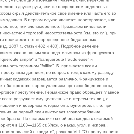
ги, с умыслом для избежания платежа оных перекрепил
енежно в другие руки, или же посредством подставных
обом скрыл действительное свое имение или часть его во
аимодавцев. В первом случае является неосторожное, или
 злостное, или злонамеренное. Признаком виновности
 несчастной торговой несостоятельности (см. это сл.), при
лги проистекает от непредвиденных бедственных
 изд. 1887 г., статьи 482 и 483). Подобное деление
 заимствовано нашим законодательством из французского
queroute simple" и "banqueroute frauduleuse" и
ьность термином "faillite". Б. признается всеми
преступным деянием, но вопрос о том, к какому разряду
личных кодексах разрешается различно. Французское и
осят банкротство к преступлениям противообщественным,
торговое преступление. Германское право обращает главное
е всего разрушает имущественные интересы тех лиц, с
тношения и доверием которых он злоупотребил, т. е. при
пления на первый план выступает злоупотребление
оеобразна. По систематике своей она сходна с системой
ворится в 1163—1165 ст. Улож. о наказ. угол. и исправ.,
 постановлений о кредите", раздела VIII: "О преступлениях