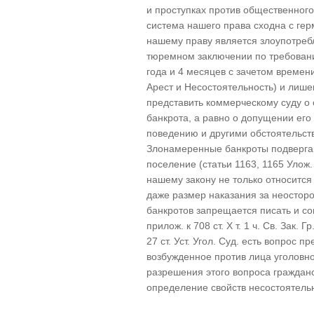
и проступках против общественного
система нашего права сходна с ге
нашему праву является злоупотребл
тюремном заключении по требовани
года и 4 месяцев с зачетом времен
Арест и Несостоятельность) и лише
представить коммерческому суду о
банкрота, а равно о допущении его 
поведению и другими обстоятельст
Злонамеренные банкроты подвергаю
поселение (статьи 1163, 1165 Улож. 
нашему закону не только относится 
даже размер наказания за неосторо
банкротов запрещается писать и со
прилож. к 708 ст. Х т. 1 ч. Св. Зак.
27 ст. Уст. Угол. Суд. есть вопрос 
возбужденное против лица уголовн
разрешения этого вопроса гражданс
определение свойств несостоятельн