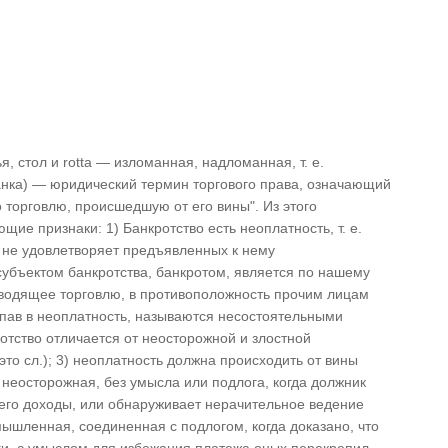
я, стол и rotta — изломанная, надломанная, т. е.
банка) — юридический термин торгового права, означающий
 торговлю, происшедшую от его вины". Из этого
ие признаки: 1) Банкротство есть неоплатность, т. е.
н не удовлетворяет предъявленных к нему
субъектом банкротства, банкротом, является по нашему
зводящее торговлю, в противоположность прочим лицам
 впав в неоплатность, называются несостоятельными
отство отличается от неосторожной и злостной
это сл.); 3) неоплатность должна происходить от вины
 неосторожная, без умысла или подлога, когда должник
го доходы, или обнаруживает нерачительное ведение
мышленная, соединенная с подлогом, когда доказано, что