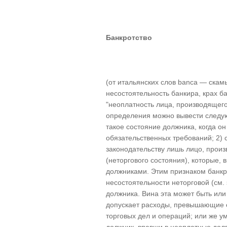
Банкротство
(от итальянских слов banca — скамь
несостоятельность банкира, крах 
"неоплатность лица, производящего
определения можно вывести следующ
такое состояние должника, когда о
обязательственных требований; 2) 
законодательству лишь лицо, прои
(неторгового состояния), которые,
должниками. Этим признаком банкр
несостоятельности неторговой (см. 
должника. Вина эта может быть или
допускает расходы, превышающие е
торговых дел и операций; или же у