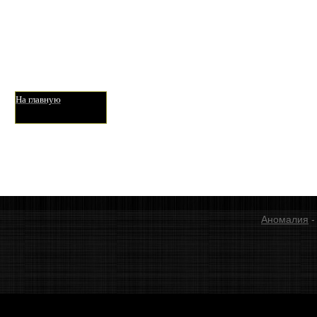
На главную
Аномалия
-