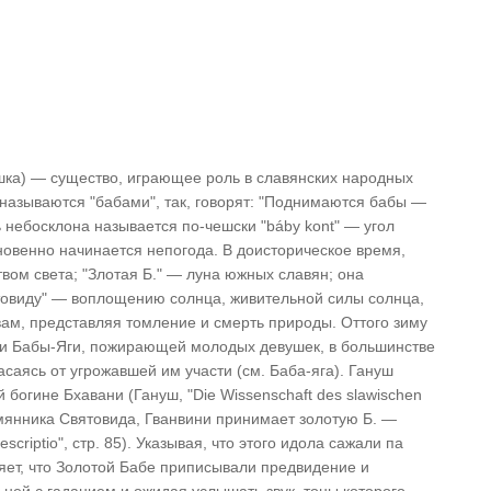
шка) — существо, играющее роль в славянских народных
 называются "бабами", так, говорят: "Поднимаются бабы —
ь небосклона называется по-чешски "báby kont" — угол
новенно начинается непогода. В доисторическое время,
вом света; "Злотая Б." — луна южных славян; она
ятовиду" — воплощению солнца, живительной силы солнца,
ам, представляя томление и смерть природы. Оттого зиму
ми Бабы-Яги, пожирающей молодых девушек, в большинстве
асаясь от угрожавшей им участи (см. Баба-яга). Гануш
богине Бхавани (Гануш, "Die Wissenschaft des slawischen
мянника Святовида, Гванвини принимает золотую Б. —
scriptio", стр. 85). Указывая, что этого идола сажали па
яет, что Золотой Бабе приписывали предвидение и