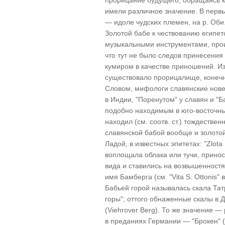
прорицание будущего, обращаясь к 
имели различное значение. В первых
— идоле чудских племен, на р. Оби. 
Золотой бабе к чествованию египет
музыкальными инструментами, про
что тут не было следов принесения
кумиром в качестве приношений. Из
существовало прорицалище, конечн
Словом, мифологи славянские нов
в Индии, "Поренутом" у славян и "
подобно находимым в юго-восточных
находил (см. соотв. ст.) тождествен
славянской бабой вообще и золотой
Ладой, в известных эпитетах: "Zlot
воплощала облака или тучи, прино
вида и ставились на возвышенностях
имя Бамберга (см. "Vita S. Ottonis" 
Бабьей горой называлась скала Тат
горы"; оттого обнаженные скалы в Д
(Viehrover Berg). То же значение 
в преданиях Германии — "Брокен" (