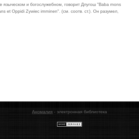
ле языческом и богослужебном, говорит Длугош "Baba mons
s et Oppidi Zywiec imminen". (см. соотв. ст.). Он разумел,
Аномалия
- электронная библиотека