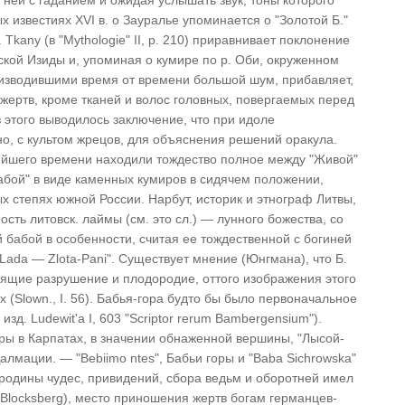
ней с гаданием и ожидая услышать звук, тоны которого
 известиях XVI в. о Зауралье упоминается о "Золотой Б."
Tkany (в "Mythologie" II, р. 210) приравнивает поклонение
ской Изиды и, упоминая о кумире по р. Оби, окруженном
изводившими время от времени большой шум, прибавляет,
 жертв, кроме тканей и волос головных, повергаемых перед
 этого выводилось заключение, что при идоле
о, с культом жрецов, для объяснения решений оракула.
ейшего времени находили тождество полное между "Живой"
Бабой" в виде каменных кумиров в сидячем положении,
 степях южной России. Нарбут, историк и этнограф Литвы,
ность литовск. лаймы (см. это сл.) — лунного божества, со
 бабой в особенности, считая ее тождественной с богиней
a Lada — Zlota-Pani". Существует мнение (Юнгмана), что Б.
сящие разрушение и плодородие, оттого изображения этого
 (Slown., I. 56). Бабья-гора будто бы было первоначальное
в изд. Ludewit'a I, 603 "Sсriрtоr rerum Bambergensium").
ры в Карпатах, в значении обнаженной вершины, "Лысой-
алмации. — "Bebiimo ntes", Бабьи горы и "Baba Sichrowska"
— родины чудес, привидений, сбора ведьм и оборотней имел
Blocksberg), место приношения жертв богам германцев-