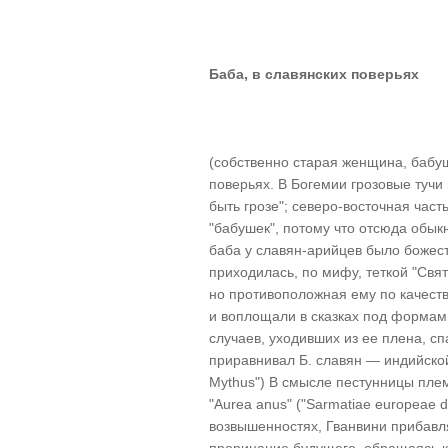
Баба, в славянских поверьях
(собственно старая женщина, бабу
поверьях. В Богемии грозовые тучи
быть грозе"; северо-восточная част
"бабушек", потому что отсюда обык
баба у славян-арийцев было божест
приходилась, по мифу, теткой "Св
но противоположная ему по качеств
и воплощали в сказках под форма
случаев, уходивших из ее плена, сп
приравнивал Б. славян — индийской 
Mythus") В смысле пестунницы пле
"Aurea anus" ("Sarmatiae europeae de
возвышенностях, Гванвини прибавл