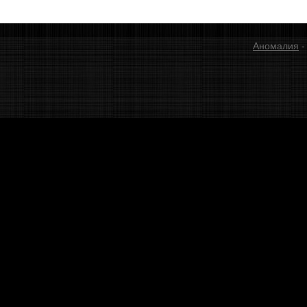
Аномалия
-