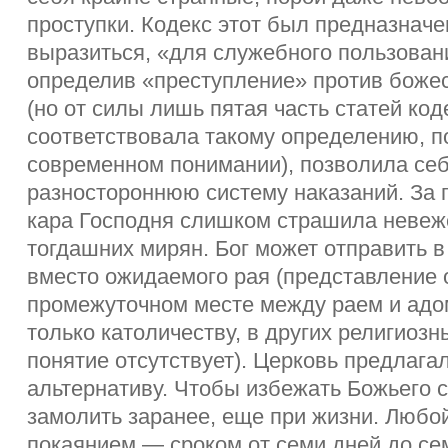
проступки. Кодекс этот был предназначе
выразиться, «для служебного пользовани
определив «преступление» против боже
(но от силы лишь пятая часть статей ко
соответствовала такому определению, по
современном понимании), позволила себ
разностороннюю систему наказаний. За г
кара Господня слишком страшила невеж
тогдашних мирян. Бог может отправить в
вместо ожидаемого рая (представление 
промежуточном месте между раем и адом
только католичеству, в других религиозн
понятие отсутствует). Церковь предлага
альтернативу. Чтобы избежать Божьего 
замолить заранее, еще при жизни. Любой
покаянием — сроком от семи дней до сем