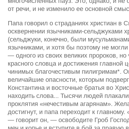
многочисленных пауз. Это, однако, и не
от речи, и не изменило ее основной смыс
Папа говорил о страданиях христиан в С
осквернении язычниками-сельджуками х
(сельджуки, конечно, были мусульманами
язычниками, и хотя бы поэтому не могли
— одного из своих великих пророков, но
красного словца и достижения главной ц
чинимых благочестивым пилигримам*. О
величайшие опасности, которым подверг
Константина и восточные братья во Христ
находить слова... Тысячи людей плакал
проклятия «нечестивым агарянам». Же
достигнут, и папа переходит к главному.
— говорит он, — освободите Гроб Господ
меч и копье и вступите в бой за правую в