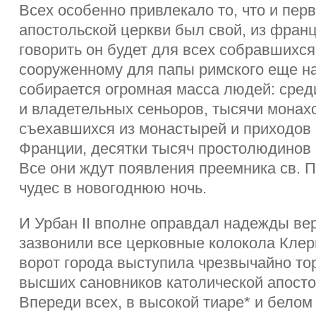
Всех особенно привлекало то, что и пе
апостольской церкви был свой, из францу
говорить он будет для всех собравшихся.
сооруженному для папы римского еще на
собирается огромная масса людей: сред
и владетельных сеньоров, тысячи монах
съехавшихся из монастырей и приходов 
Франции, десятки тысяч простолюдинов 
Все они ждут появления преемника св. П
чудес в новогоднюю ночь.
И Урбан II вполне оправдал надежды в
зазвонили все церковные колокола Клерм
ворот города выступила чрезвычайно то
высших сановников католической апосто
Впереди всех, в высокой тиаре* и бело