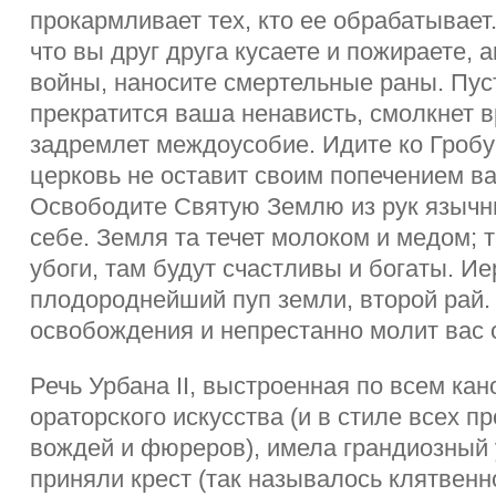
прокармливает тех, кто ее обрабатывает
что вы друг друга кусаете и пожираете, 
войны, наносите смертельные раны. Пус
прекратится ваша ненависть, смолкнет в
задремлет междоусобие. Идите ко Гробу
церковь не оставит своим попечением в
Освободите Святую Землю из рук язычни
себе. Земля та течет молоком и медом; т
убоги, там будут счастливы и богаты. И
плодороднейший пуп земли, второй рай. 
освобождения и непрестанно молит вас 
Речь Урбана II, выстроенная по всем ка
ораторского искусства (и в стиле всех 
вождей и фюреров), имела грандиозный у
приняли крест (так называлось клятвен