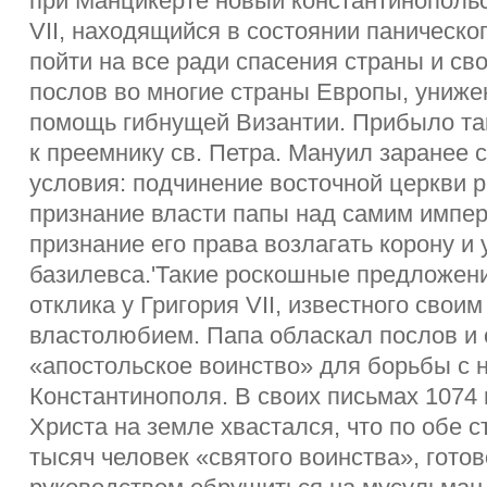
при Манцикерте новый константинополь
VII, находящийся в состоянии паническог
пойти на все ради спасения страны и св
послов во многие страны Европы, униже
помощь гибнущей Византии. Прибыло так
к преемнику св. Петра. Мануил заранее
условия: подчинение восточной церкви 
признание власти папы над самим импер
признание его права возлагать корону и
базилевса.'Такие роскошные предложени
отклика у Григория VII, известного свои
властолюбием. Папа обласкал послов и 
«апостольское воинство» для борьбы с
Константинополя. В своих письмах 1074 
Христа на земле хвастался, что по обе 
тысяч человек «святого воинства», гото