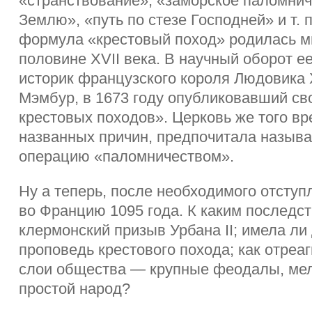
«странствование», «заморское паломнич
Землю», «путь по стезе Господней» и т.
формула «крестовый поход» родилась м
половине XVII века. В научный оборот е
историк французского короля Людовика 
Мэмбур, в 1673 году опубликовавший св
крестовых походов». Церковь же того вр
названных причин, предпочитала называ
операцию «паломничеством».
Ну а теперь, после необходимого отступ
во Францию 1095 года. К каким последс
клермонский призыв Урбана II; имела ли
проповедь крестового похода; как отреа
слои общества — крупные феодалы, мел
простой народ?