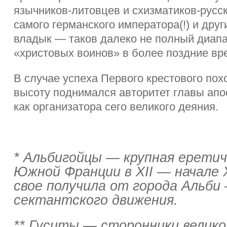
язычников-литовцев и схизматиков-русск
самого германского императора(!) и дру
владык — таков далеко не полный диапа
«христовых воинов» в более поздние вр
В случае успеха Первого крестового по
высоту поднимался авторитет главы апо
как организатора сего великого деяния.
* Альбигойцы — крупная еретич
Южной Франции в XII — начале X
свое получила от города Альб
сектантского движения.
** Гуситы — сторонники велико