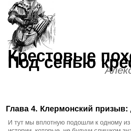
Крестовые по
Под сенью кре
Алек
Глава 4. Клермонский призыв: 
И тут мы вплотную подошли к одному из
истории, которые, не будучи слишком з