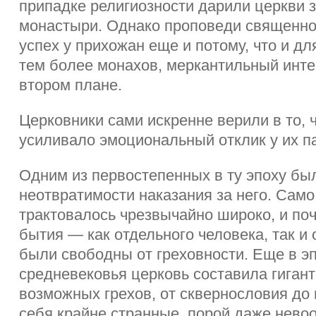
припадке религиозности дарили церкви 
монастыри. Однако проповеди священн
успех у прихожан еще и потому, что и д
тем более монахов, меркантильный инте
втором плане.
Церковники сами искренне верили в то, ч
усиливало эмоциональный отклик у их п
Одним из первостепенных в ту эпоху был
неотвратимости наказания за него. Само
трактовалось чрезвычайно широко, и по
бытия — как отдельного человека, так и
были свободны от греховности. Еще в э
средневековья церковь составила гигант
возможных грехов, от сквернословия до
себя крайне странные, порой даже нево