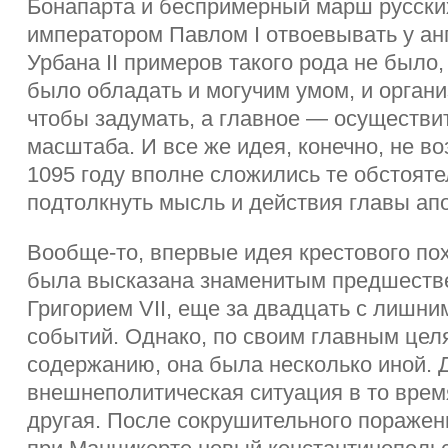
Бонапарта и беспримерный марш русски
императором Павлом I отвоевывать у ан
Урбана II примеров такого рода не было,
было обладать и могучим умом, и орган
чтобы задумать, а главное — осуществи
масштаба. И все же идея, конечно, не воз
1095 году вполне сложились те обстояте
подтолкнуть мысль и действия главы апо
Вообще-то, впервые идея крестового по
была высказана знаменитым предшестве
Григорием VII, еще за двадцать с лишни
событий. Однако, по своим главным целя
содержанию, она была несколько иной. Д
внешнеполитическая ситуация в то вре
другая. После сокрушительного поражен