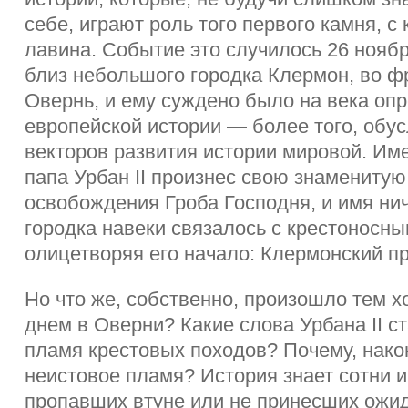
себе, играют роль того первого камня, с
лавина. Событие это случилось 26 ноябр
близ небольшого городка Клермон, во ф
Овернь, и ему суждено было на века оп
европейской истории — более того, обус
векторов развития истории мировой. Им
папа Урбан II произнес свою знаменитую
освобождения Гроба Господня, и имя ни
городка навеки связалось с крестоносн
олицетворяя его начало: Клермонский п
Но что же, собственно, произошло тем 
днем в Оверни? Какие слова Урбана II с
пламя крестовых походов? Почему, након
неистовое пламя? История знает сотни и
пропавших втуне или не принесших ожид