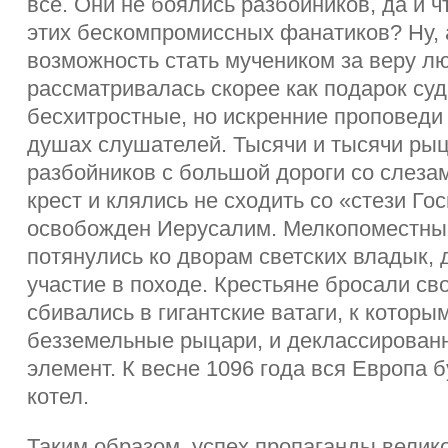
всё. Они не боялись разбойников, да и ч
этих бескомпромиссных фанатиков? Ну, 
возможность стать мучеником за веру л
рассматривалась скорее как подарок суд
бесхитростные, но искренние проповеди
душах слушателей. Тысячи и тысячи рыц
разбойников с большой дороги со слеза
крест и клялись не сходить со «стези Го
освобожден Иерусалим. Мелкопоместны
потянулись ко дворам светских владык, 
участие в походе. Крестьяне бросали св
сбивались в гигантские ватаги, к котор
безземельные рыцари, и деклассированн
элемент. К весне 1096 года вся Европа б
котел.
Таким образом, успех пропаганды велико