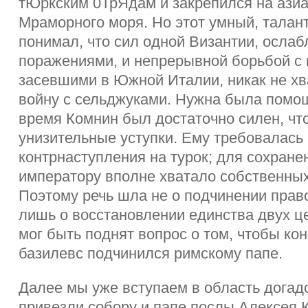
тЮркским 0ТрЯдам и закрепился на азиа
Мраморного моря. Но этот умный, талан
понимал, что сил одной Византии, осла
поражениями, и непрерывной борьбой с
засевшими в Южной Италии, никак не хв
войну с сельджуками. Нужна была помо
время Комнин был достаточно силен, чт
унизительные уступки. Ему требовалась
контрнаступления на турок; для сохране
императору вполне хватало собственных
Поэтому речь шла не о подчинении прав
лишь о восстановлении единства двух це
мог быть поднят вопрос о том, чтобы ко
базилевс подчинился римскому папе.
Далее мы уже вступаем в область догад
привезли собору и папе послы Алексея 