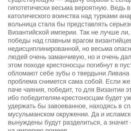
гипотетически весьма вероятную. Ведь 
католического воинства над турками ан
вольница стала бы представлять серьез
Византийской империи. Так не лучше ли
победы над главным врагом византийцев
недисциплинированной, но весьма опас
людей очень заманчивую, но и очень да
этом походе крестоносцы погибнут в пу
обломают себе зубы о твердыни Ливана 
проблема снимется сама собой. Если же
паче чаяния, победит, то для Византии э
ибо победителям-крестоносцам будет уж
удержать бы завоеванное, находясь в 
мусульманском окружении. Да и исламск
вынуждены будут разделиться, а значит
на империю ромеев.