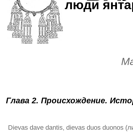
люди янта
Ма
Глава 2. Происхождение. Исто
Dievas dave dantis, dievas duos duonos (
л