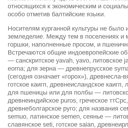
относящихся к экономическим и социал
особо отметив балтийские языки.
Носителям курганной культуры не было 
земледелие. Между тем в поселениях и 
горшки, наполненные просом, и пшеничн
Встречаются общие индоевропейские о
— санскритское yavah, yavo, литовское j
eorna; для зерна — древнепрусское syrna,
(сегодня означает «горох»), древнесла-в
готское каигп, древнеисландское каигп, 
для пшеницы или для полбы — литовское 
древнеиндийское puros, греческое ттСрс,
древнеболгарское руго; для названия с
semuo, латинское semen, сеянье — литовс
славянское seti, готское saian, древнеир