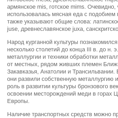
армянское mis, готское mims. Очевидно,
использовалась мясная еда с подобием 
также указывают общие слова: латинское
juse, древнеславянское juxa, санскритско
Народ курганной культуры познакомился
несколько столетий до конца III в. до н. 
металлургии и техники обработки метал
от местных, рядом живших племен Ближн
Закавказья, Анатолии и Трансильвании. 
они развили собственную металлургию 
роль в развитии культуры бронзового ве
освоении месторождений меди в горах 
Европы.
Наличие транспортных средств можно пр