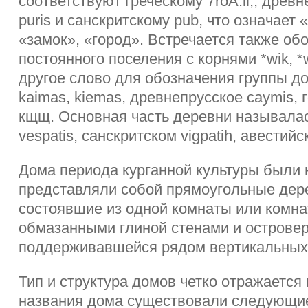
соответствуют греческому 7roA.ii;, древн
puris и санскритскому pub, что означает 
«замок», «город». Встречается также об
постоянного поселения с корнями *wik, *
другое слово для обозначения группы д
kaimas, kiemas, древнепрусское caymis, го
кщщ. Основная часть деревни называлас
vespatis, санскритском vigpatih, авестийск
Дома периода курганной культуры были
представляли собой прямоугольные дер
состоявшие из одной комнаты или комна
обмазанными глиной стенами и острове
поддерживавшейся рядом вертикальных
Тип и структура домов четко отражается 
названия дома существовали следующие