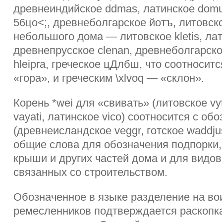
древнеиндийское ddmas, латинское domu
56цо<;, древнеболгарское йотъ, литовск
небольшого дома — литовское kletis, лат
древнепрусское clenan, древнеболгарско
hleipra, греческое цДлбш, что соотноситс
«гора», и греческим \xlvoq — «склон».
Корень *wei для «свивать» (литовское vy
vayati, латинское vico) соотносится с о
(древнеисландское veggr, готское waddj
общие слова для обозначения подпорки,
крыши и других частей дома и для видов
связанных со строительством.
Обозначенное в языке разделение на во
ремесленников подтверждается раскопк