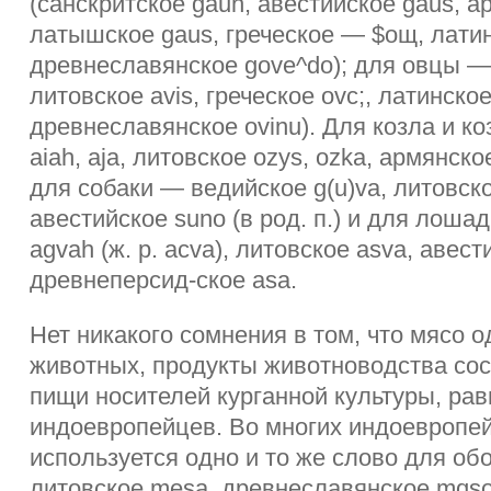
(санскритское gauh, авестийское gaus, а
латышское gaus, греческое — $ощ, латин
древнеславянское gove^do); для овцы — 
литовское avis, греческое ovc;, латинское
древнеславянское ovinu). Для козла и к
aiah, aja, литовское ozys, ozka, армянское
для собаки — ведийское g(u)va, литовско
авестийское suno (в род. п.) и для лоша
agvah (ж. р. acva), литовское asva, авест
древнеперсид-ское asa.
Нет никакого сомнения в том, что мясо
животных, продукты животноводства сос
пищи носителей курганной культуры, рав
индоевропейцев. Во многих индоевропей
используется одно и то же слово для об
литовское mesa, древнеславянское mqso,