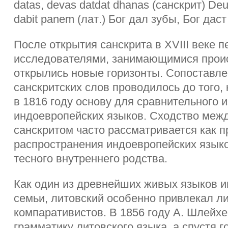
datas, devas datdat dhanas (
санскрит
) Deu
dabit panem (
лат
.)
Бог дал зубы, Бог даст
После открытия санскрита в XVIII веке п
исследователями, занимающимися прои
открылись новые горизонты. Сопоставле
санскритских слов проводилось до того, 
в 1816 году основу для сравнительного 
индоевропейских языков. Сходство межд
санскритом часто рассматривается как 
распространения индоевропейских языко
тесного внутреннего родства.
Как один из древнейших живых языков 
семьи, литовский особенно привлекал ли
компаративистов. В 1856 году А. Шлейх
грамматику литовского языка, а спустя г