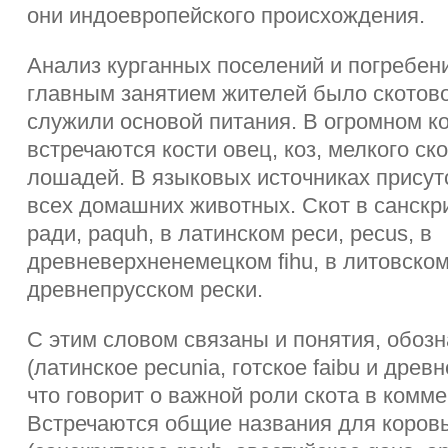
они индоевропейского происхождения.
Анализ курганных поселений и погребени
главным занятием жителей было скотов
служили основой питания. В огромном к
встречаются кости овец, коз, мелкого ско
лошадей. В языковых источниках присут
всех домашних животных. Скот в санскр
ради, paquh, в латинском реси, pecus, в
древневерхненемецком fihu, в литовском
древнепрусском рески.
С этим словом связаны и понятия, обоз
(латинское pecunia, готское faibu и древ
что говорит о важной роли скота в комме
Встречаются общие названия для коров