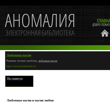
Любовная магия
Решение личных проблем,
любовная магия
.
http://www.avestacenter.ru
На главную
Любовная магия и магия любви