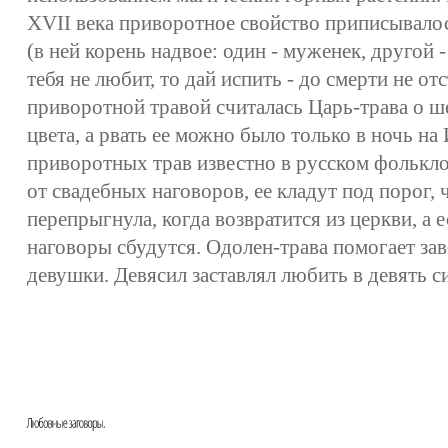
XVII века приворотное свойство приписывалос
(в ней корень надвое: один - муженек, другой -
тебя не любит, то дай испить - до смерти не от
приворотной травой считалась Царь-трава о ш
цвета, а рвать ее можно было только в ночь на
приворотных трав известно в русском фолькло
от свадебных наговоров, ее кладут под порог, 
перепрыгнула, когда возвратится из церкви, а е
наговоры сбудутся. Одолен-трава помогает за
девушки. Девясил заставлял любить в девять с