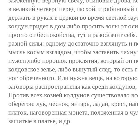
зажженную вербную свечу, осиновые дрова, к
в великий четверг перед пасхой, и рябиновый п
держать в руках в церкви во время светлой зау
колдун придет в дом либо просить золы от ос
просто от беспокойства, тут и разоблачит себ
разной силы: одному достаточно взглянуть и 
мысль косым взглядом, чтобы заставить чахнут
нужен либо порошок проклятия, который он по
колдовское зелье, либо вынутый след, то есть 
ног обреченного. Или нужна вещь, на которую
заговоры распространены как среди колдунов, 
Против всех козней колдунов существовало в
оберегов: лук, чеснок, янтарь, ладан, крест, 
платок, наговоренная монета, положенная в чул
зашитые в платье, и др.