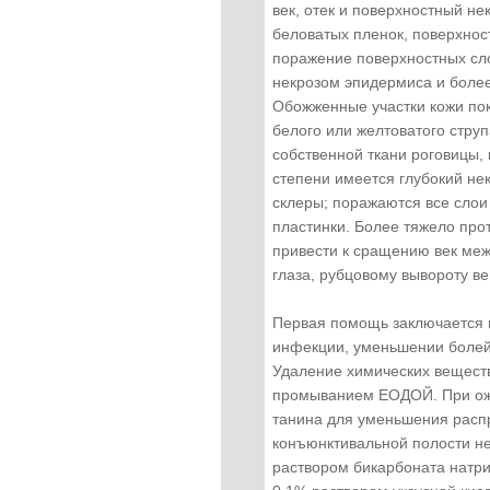
век, отек и поверхностный н
беловатых пленок, поверхно
поражение поверхностных сло
некрозом эпидермиса и более
Обожженные участки кожи пок
белого или желтоватого стру
собственной ткани роговицы, 
степени имеется глубокий нек
склеры; поражаются все слои
пластинки. Более тяжело про
привести к сращению век меж
глаза, рубцовому вывороту ве
Первая помощь заключается 
инфекции, уменьшении болей
Удаление химических вещест
промыванием ЕОДОЙ. При ож
танина для уменьшения расп
конъюнктивальной полости н
раствором бикарбоната натр