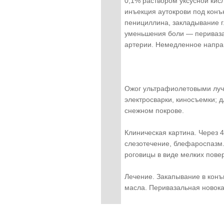
0,1% раствором уксусной кис
инъекция аутокрови под конъ
пенициллина, закладывание г
уменьшения боли — периваза
артерии. Немедленное направ
Ожог ультрафиолетовыми луча
электросварки, киносъемки; 
снежном покрове.
Клиническая картина. Через 
слезотечение, блефароспазм
роговицы в виде мелких пове
Лечение. Закапывание в конъ
масла. Перивазальная новока