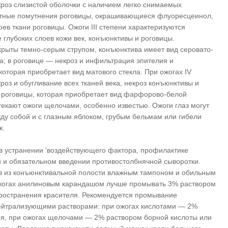
екроз слизистой оболочки с наличием легко снимаемых
стные помутнения роговицы, окрашивающиеся флуоресцеинол,
ев ткани роговицы. Ожоги III степени характеризуются
 глубоких слоев кожи век, конъюнктивы и роговицы.
рыты темно-серым струпом, конъюнктива имеет вид серовато-
па; в роговице — некроз и инфильтрация эпителия и
которая приобретает вид матового стекла. При ожогах IV
роз и обугливание всех тканей века, некроз конъюнктивы и
 роговицы, которая приобретает вид фарфорово-белой
текают ожоги щелочами, особенно известью. Ожоги глаз могут
ду собой и с глазным яблоком, грубым бельмам или гибели
к.
в устранении 'воздействующего фактора, профилактике
 и обязательном введении противостолбнячной сыворотки.
в из конъюнктивальной полости влажным тампоном и обильным
огах анилиновым карандашом лучше промывать 3% раствором
ространения красителя. Рекомендуется промывание
ейтрализующими растворами: при ожогах кислотами — 2%
ия, при ожогах щелочами — 2% раствором борной кислоты или