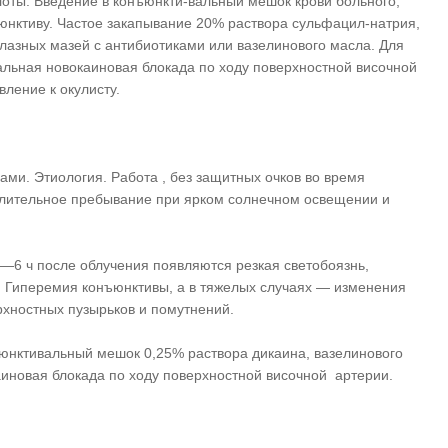
лоты. Введение в конъюнкти-вальный мешок крови больного,
юнктиву. Частое закапывание 20% раствора сульфацил-натрия,
лазных мазей с антибиотиками или вазелинового масла. Для
льная новокаиновая блокада по ходу поверхностной височной
ление к окулисту.
ми. Этиология. Работа , без защитных очков во время
длительное пребывание при ярком солнечном освещении и
4—6 ч после облучения появляются резкая светобоязнь,
. Гиперемия конъюнктивы, а в тяжелых случаях — изменения
рхностных пузырьков и помутнений.
юнктивальный мешок 0,25% раствора дикаина, вазелинового
иновая блокада по ходу поверхностной височной артерии.