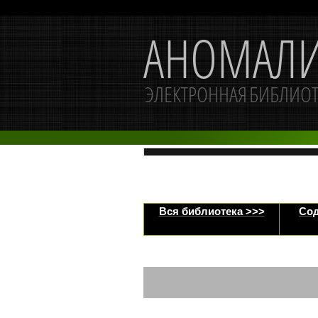
Вся библиотека >>>
Сод