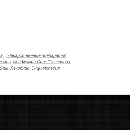
а"
"Лекарственные препараты"
семья
Бенджамин Спок "Разговор с
бник
Лечебник
Энциклопедия