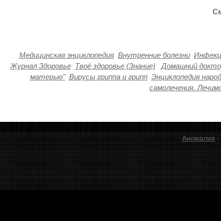
См
Медицинская энциклопедия
Внутренние болезни
Инфекц
Журнал Здоровье
Твоё здоровье (Знание)
Домашний докто
матерью"
Вирусы гриппа и грипп
Энциклопедия наро
самолечения. Лечим
Аномалия
-