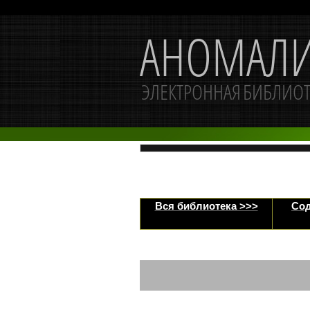
Вся библиотека >>>
Сод