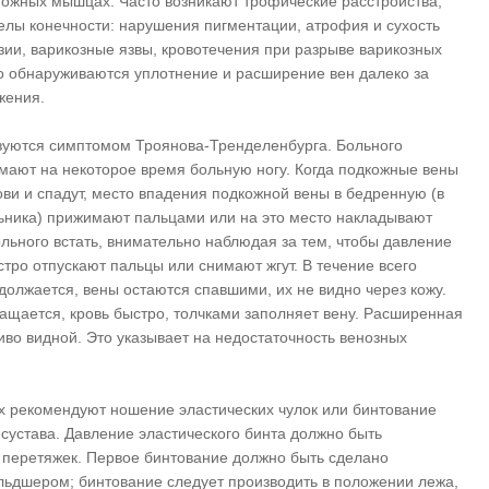
ножных мышцах. Часто возникают трофические расстройства,
лы конечности: нарушения пигментации, атрофия и сухость
озии, варикозные язвы, кровотечения при разрыве варикозных
о обнаруживаются уплотнение и расширение вен далеко за
жения.
ьзуются симптомом Троянова-Тренделенбурга. Больного
мают на некоторое время больную ногу. Когда подкожные вены
ови и спадут, место впадения подкожной вены в бедренную (в
льника) прижимают пальцами или на это место накладывают
ольного встать, внимательно наблюдая за тем, чтобы давление
стро отпускают пальцы или снимают жгут. В течение всего
должается, вены остаются спавшими, их не видно через кожу.
ращается, кровь быстро, толчками заполняет вену. Расширенная
иво видной. Это указывает на недостаточность венозных
х рекомендуют ношение эластических чулок или бинтование
 сустава. Давление эластического бинта должно быть
 перетяжек. Первое бинтование должно быть сделано
льдшером; бинтование следует производить в положении лежа,