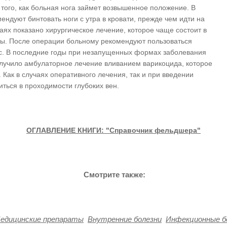
 того, как больная нога займет возвышенное положение. В
дуют бинтовать ноги с утра в кровати, прежде чем идти на
аях показано хирургическое лечение, которое чаще состоит в
ны. После операции больному рекомендуют пользоваться
ес. В последние годы при незапущенных формах заболевания
лучило амбулаторное лечение вливанием варикоцида, которое
 Как в случаях оперативного лечения, так и при введении
ться в проходимости глубоких вен.
ОГЛАВЛЕНИЕ КНИГИ: "Справочник фельдшера"
Смотрите также:
едицинские препараты
Внутренние болезни
Инфекционные б