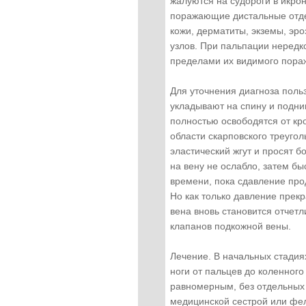
жалуются на судороги в икро
поражающие дистальные отде
кожи, дерматиты, экземы, эр
узлов. При пальпации нередк
пределами их видимого пора
Для уточнения диагноза пол
укладывают на спину и подни
полностью освободятся от кр
области скарповского треуго
эластический жгут и просят б
на вену не ослабло, затем бы
времени, пока сдавление про
Но как только давление прек
вена вновь становится отчетл
клапанов подкожной вены.
Лечение. В начальных стадия
ноги от пальцев до коленного
равномерным, без отдельных
медицинской сестрой или фе