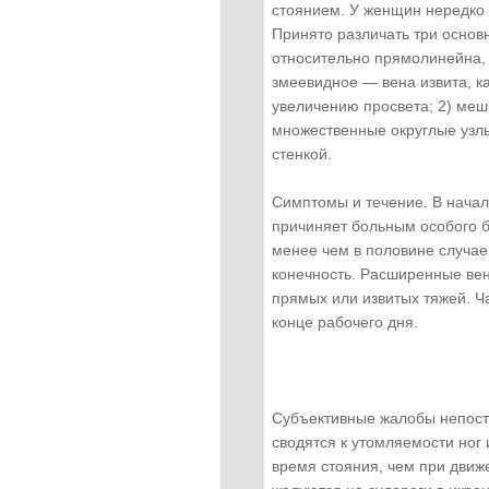
стоянием. У женщин нередко
Принято различать три осно
относительно прямолинейна, 
змеевидное — вена извита, к
увеличению просвета; 2) меш
множественные округлые узлы
стенкой.
Симптомы и течение. В начал
причиняет больным особого б
менее чем в половине случае
конечность. Расширенные вен
прямых или извитых тяжей. Ч
конце рабочего дня.
Субъективные жалобы непосто
сводятся к утомляемости но
время стояния, чем при движ