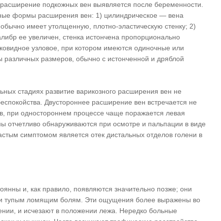
 расширение подкожных вен выявляется после беременности.
вные формы расширения вен: 1) цилиндрическое — вена
обычно имеет утолщенную, плотно-эластическую стенку; 2)
алибр ее увеличен, стенка истончена пропорционально
ковидное узловое, при котором имеются одиночные или
 различных размеров, обычно с истонченной и дряблой
ьных стадиях развитие варикозного расширения вен не
еспокойства. Двустороннее расширение вен встречается не
в, при одностороннем процессе чаще поражается левая
ы отчетливо обнаруживаются при осмотре и пальпации в виде
астым симптомом является отек дистальных отделов голени в
янны и, как правило, появляются значительно позже; они
г и тупым ломящим болям. Эти ощущения более выражены во
ении, и исчезают в положении лежа. Нередко больные