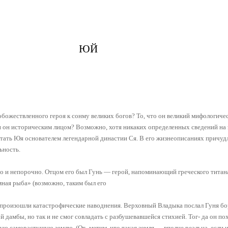
ЮЙ
обожествленного героя к сонму великих богов? То, что он великий мифологиче
 он историческим лицом? Возможно, хотя никаких определенных сведений на э
итать Юя основателем легендарной династии Ся. В его жизнеописаниях причуд
ьность.
 и непорочно. Отцом его был Гунь — герой, напоминающий греческого титан
ная рыба» (возможно, таким был его
е произошли катастрофические наводнения. Верховный Владыка послал Гуня бо
й дамбы, но так и не смог совладать с разбушевавшейся стихией. Тог- да он по
 саморастущую землю. (От- метим, что такая земля — вполне реальна, если и