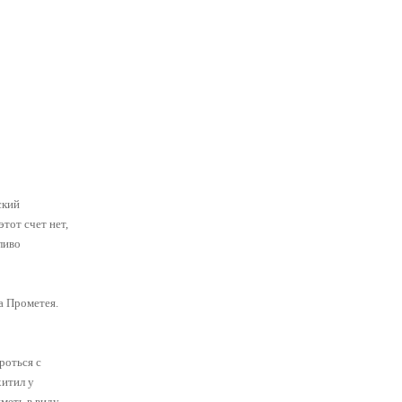
ский
тот счет нет,
ливо
а Прометея.
роться с
хитил у
меть в виду