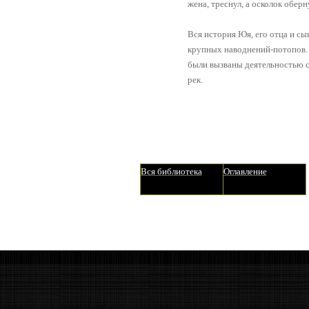
жена, треснул, а осколок обер
Вся история Юя, его отца и сы
крупных наводнений-потопов. И
были вызваны деятельностью 
рек.
Вся библиотека
Оглавление