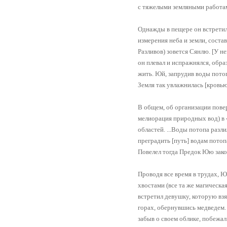
с тяжелыми земляными работа
Однажды в пещере он встретил
измерения неба и земли, соста
Разливов) зовется Сянлю. [У не
он плевал и испражнялся, обра
жить. Юй, запрудив воды потопа
Земля так увлажнилась [кровь
В общем, об организации пове
мелиорация природных вод) в 
областей. ...Воды потопа разл
преградить [путь] водам потоп
Повелел тогда Предок Юю зако
Проводя все время в трудах, Ю
хвостами (все та же магическа
встретил девушку, которую взя
горах, обернувшись медведем. Ж
забыв о своем облике, побежал 