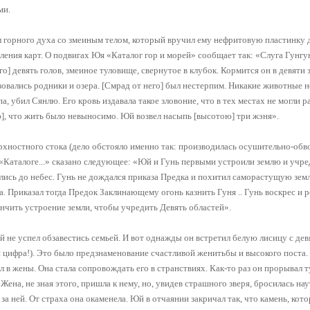
ми.
 горного духа со змеиным телом, который вручил ему нефритовую пластинку 
вления карт. О подвигах Юя «Каталог гор и морей» сообщает так: «Слуга Гунгун
го] девять голов, змеиное туловище, свернутое в клубок. Кормится он в девяти 
зовались родники и озера. [Смрад от него] был нестерпим. Никакие животные не
, убил Сянлю. Его кровь издавала такое зловоние, что в тех местах не могли ра
ю], что жить было невыносимо. Юй возвел насыпь [высотою] три жэня».
рхностного стока (дело обстояло именно так: производилась осушительно-обв
«Каталоге...» сказано следующее: «Юй и Гунь первыми устроили землю и учре
ились до небес. Гунь не дождался приказа Предка и похитил саморастущую зем
а. Приказал тогда Предок Заклинающему огонь казнить Гуня .. Гунь воскрес и 
нчить устроение земли, чтобы учредить Девять областей».
й не успел обзавестись семьей. И вот однажды он встретил белую лисицу с де
я цифра!). Это было предзнаменование счастливой женитьбы и высокого поста.
л в жены. Она стала сопровождать его в странствиях. Как-то раз он прорывал т
ена, не зная этого, пришла к нему, но, увидев страшного зверя, бросилась нау
за ней. От страха она окаменела. Юй в отчаянии закричал так, что камень, кот