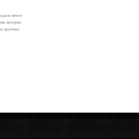
ходило много
ями, которые
ах крупных