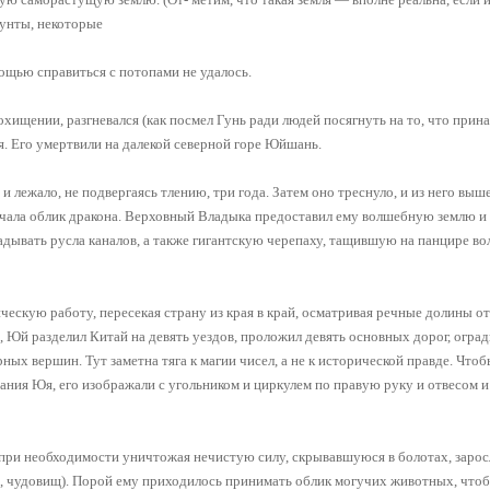
унты, некоторые
омощью справиться с потопами не удалось.
хищении, разгневался (как посмел Гунь ради людей посягнуть на то, что прин
ня. Его умертвили на далекой северной горе Юйшань.
 и лежало, не подвергаясь тлению, три года. Затем оно треснуло, и из него выш
ачала облик дракона. Верховный Владыка предоставил ему волшебную землю и
ладывать русла каналов, а также гигантскую черепаху, тащившую на панцире 
ескую работу, пересекая страну из края в край, осматривая речные долины от
, Юй разделил Китай на девять уездов, проложил девять основных дорог, огра
рных вершин. Тут заметна тяга к магии чисел, а не к исторической правде. Чтоб
ния Юя, его изображали с угольником и циркулем по правую руку и отвесом 
 при необходимости уничтожая нечистую силу, скрывавшуюся в болотах, зарос
в, чудовищ). Порой ему приходилось принимать облик могучих животных, что