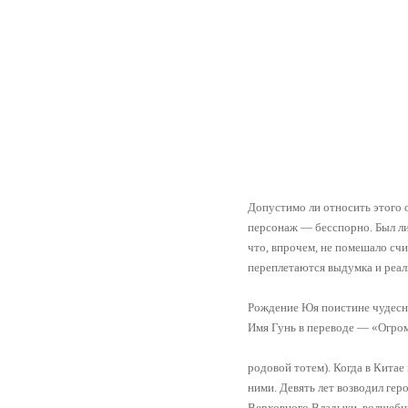
Допустимо ли относить этого 
персонаж — бесспорно. Был ли
что, впрочем, не помешало сч
переплетаются выдумка и реал
Рождение Юя поистине чудесно
Имя Гунь в переводе — «Огром
родовой тотем). Когда в Кита
ними. Девять лет возводил геро
Верховного Владыки волшебную