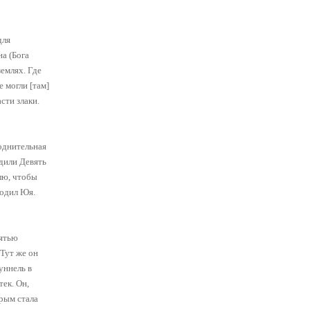
для
а (Бога
землях. Где
 могли [там]
сти злаки.
однительная
дили Девять
лю, чтобы
родил Юя.
вятью
 Тут же он
уннель в
тек. Он,
орым стала