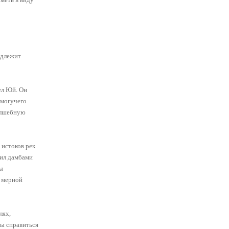
адлежит
ел Юй. Он
 могучего
волшебную
 истоков рек
дил дамбами
ы
и мерной
лях,
бы справиться