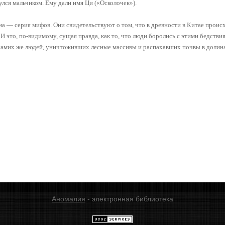
нулся мальчиком. Ему дали имя Ци («Осколочек»).
на — серия мифов. Они свидетельствуют о том, что в древности в Китае проис
 это, по-видимому, сущая правда, как то, что люди боролись с этими бедстви
самих же людей, уничтоживших лесные массивы и распахавших почвы в долин
Аномалия
- электронная библиотека