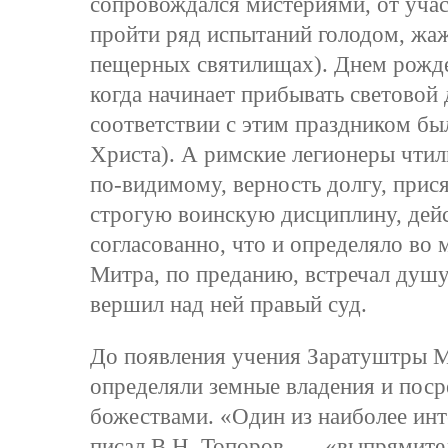
сопровождался мистериями, от уча
пройти ряд испытаний голодом, жаж
пещерных святилищах). Днем рожде
когда начинает прибывать световой д
соответствии с этим праздником бы
Христа). А римские легионеры чтил
по-видимому, верность долгу, прися
строгую воинскую дисциплину, дейс
согласованно, что и определяло во 
Митра, по преданию, встречал душу
вершил над ней правый суд.
До появления учения Заратуштры М
определяли земные владения и пос
божествами. «Один из наиболее ин
писал В.Н. Топоров, — «выпрямител