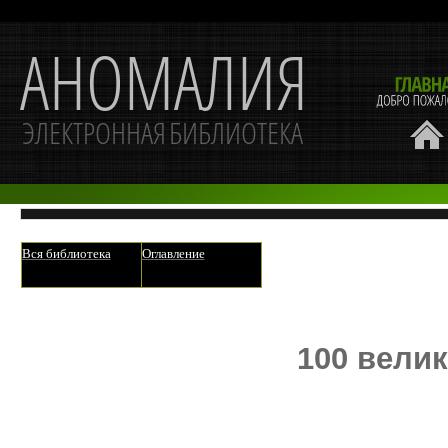
Вся библиотека
Оглавление
100 вели