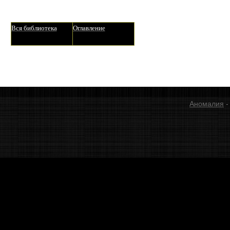
Вся библиотека
Оглавление
Аномалия
-