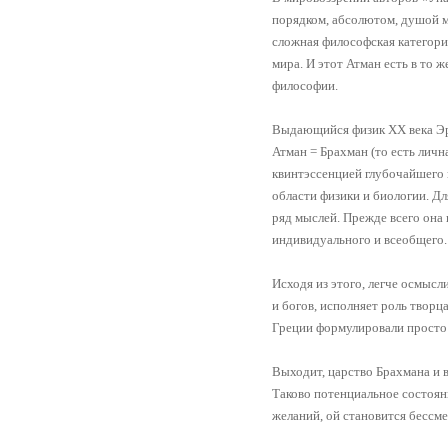
порядком, абсолютом, душой м
сложная философская категори
мира. И этот Атман есть в то
философии.
Выдающийся физик XX века Эрв
Атман = Брахман (то есть личн
квинтэссенцией глубочайшего 
области физики и биологии. Дл
ряд мыслей. Прежде всего она 
индивидуального и всеобщего.
Исходя из этого, легче осмыс
и богов, исполняет роль твор
Греции формулировали просто:
Выходит, царство Брахмана и в
Таково потенциальное состояни
желаний, ой становится бессме