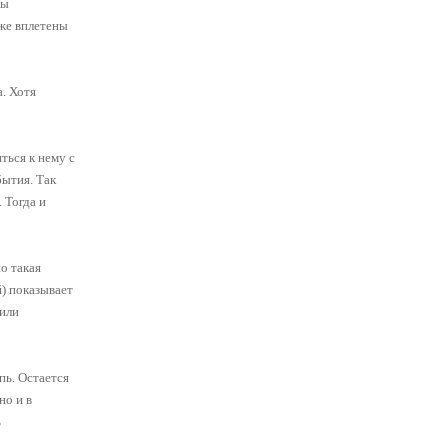
ры
же вплетены
. Хотя
ться к нему с
бытия. Так
 Тогда и
о такая
) показывает
 или
ь. Остается
но и в
ь