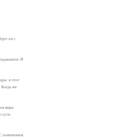
йдет он с
раджапати. И
иры: в этот
 Когда же
гов мира
о сути
 С появлением