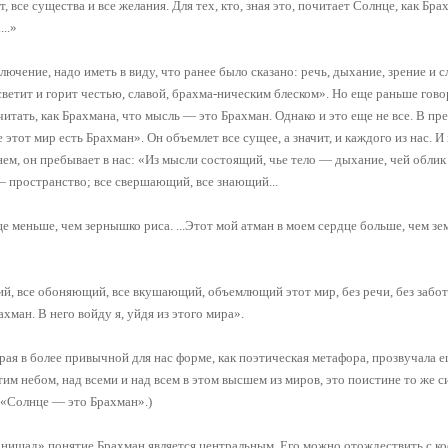
 все существа и все желания. Для тех, кто, зная это, почитает Солнце, как Бра
..»
лючение, надо иметь в виду, что ранее было сказано: речь, дыхание, зрение и 
 светит и горит честью, славой, брахма-ническим блеском». Но еще раньше гово
итать, как Брахмана, что мысль — это Брахман. Однако и это еще не все. В п
этот мир есть Брахман». Он объемлет все сущее, а значит, и каждого из нас. И 
нем, он пребывает в нас: «Из мысли состоящий, чье тело — дыхание, чей облик
— пространство; все свершающий, все знающий...
е меньше, чем зернышко риса. ...Этот мой атман в моем сердце больше, чем зем
, все обоняющий, все вкушающий, объемлющий этот мир, без речи, без забо
хман. В него войду я, уйдя из этого мира».
рая в более привычной для нас форме, как поэтическая метафора, прозвучала 
тим небом, над всеми и над всем в этом высшем из миров, это поистине то же с
 «Солнце — это Брахман».)
нишад» понятие Брахман является центральным. Его можно отождествить с к