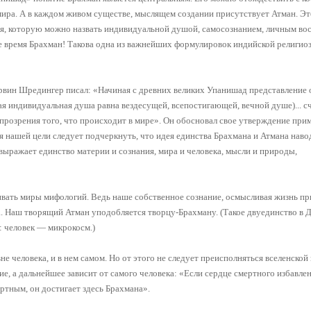
ира. А в каждом живом существе, мыслящем создании присутствует Атман. Эт
я, которую можно назвать индивидуальной душой, самосознанием, личным во
 же время Брахман! Такова одна из важнейших формулировок индийской религио
ин Шредингер писал: «Начиная с древних великих Упанишад представление о
ая индивидуальная душа равна вездесущей, всепостигающей, вечной душе)... с
прозрения того, что происходит в мире». Он обосновал свое утверждение при
я нашей цели следует подчеркнуть, что идея единства Брахмана и Атмана наво
выражает единство материи и сознания, мира и человека, мысли и природы,
ливать миры мифологий. Ведь наше собственное сознание, осмысливая жизнь п
ца. Наш творящий Атман уподобляется творцу-Брахману. (Такое двуединство в 
 человек — микрокосм.)
не человека, и в нем самом. Но от этого не следует преисполняться вселенской
е, а дальнейшее зависит от самого человека: «Если сердце смертного избавлен
ртным, он достигает здесь Брахмана».