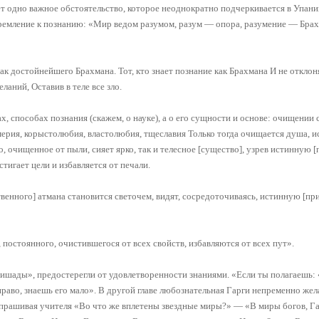
т одно важное обстоятельство, которое неоднократно подчеркивается в Упани
тремление к познанию: «Мир ведом разумом, разум — опора, разумение — Брах
к достойнейшего Брахмана. Тот, кто знает познание как Брахмана И не отклоня
ланий, Оставив в теле все зло.
ах, способах познания (скажем, о науке), а о его сущности и основе: очищении
емерия, корыстолюбия, властолюбия, тщеславия Только тогда очищается душа, 
о, очищенное от пыли, сияет ярко, так и телесное [существо], узрев истинную 
тигает цели и избавляется от печали.
венного] атмана становится светочем, видят, сосредоточиваясь, истинную [пр
, постоянного, очистившегося от всех свойств, избавляются от всех пут».
шады», предостерегли от удовлетворенности знаниями. «Если ты полагаешь:
право, знаешь его мало». В другой главе любознательная Гарги непременно жел
 спрашивая учителя «Во что же вплетены звездные миры?» — «В миры богов, Г