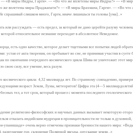
» — «В миры Индры, Гарги». — «Во что же вплетены миры Индры?» — «В ми
то же вплетены миры Праджапати?» — «В миры Брахмана, Гарги». — «Во что 
е спрашивай слишком много, Гарги, иначе лишишься ты головы [ума]...»
ть или рассуждать — есть предел, за который не дано церейти разуму человека
за которой относительное незнание переходит в абсолютное Неведомое.
орца, есть одно качество, которое делает тщетными все попытки людей обрати
и: устав от акта творения, он пребывает во сне, не принимая участия в суете 
как по окончании очередного космического цикла Шива не уничтожит этот мир.
ю свою силу, все умение, весь разум.
о космического цикла: 4,32 миллиарда лет. По странному совпадению, примерн
едующими возраст Земли, Луны, метеоритов! Цифра эта (4—5 миллиардолетий
бесных тел, а тот срок, который прошел с момента последнего геологического
адение религиозно-философских и научных данных вызывает некоторую отороп
ельзя отказать индийским мудрецам в проницательности не только в духовной, 
ри-упанишаде» очень верно отмечены признаки бренности нашего мира: «Вед
, разрушение гор, склонение Полярной звезды, опускание земли...»