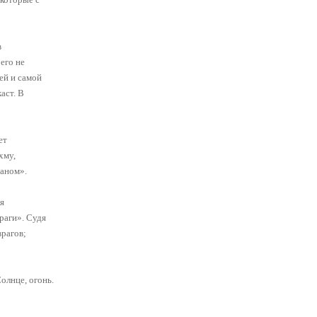
в
его не
ей и самой
аст. В
ет
хму,
маном».
я
раги». Судя
врагов;
олнце, огонь.