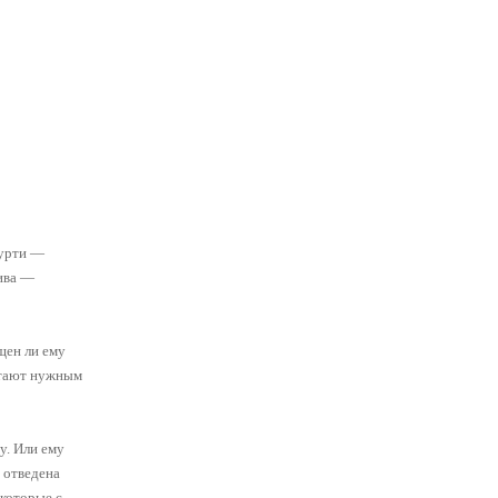
мурти —
ива —
щен ли ему
читают нужным
у. Или ему
 отведена
 которые с