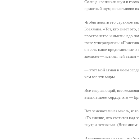
Солнца «возникли шум и грохот,
приятный шум, осчастливив их.
Чтобы понять это странное зак
Брахмана. «Тот, кто знает это,
пространство и мысль надо поч
главе утверждалось: «Поистине 
он есть наше представление о 
замысел — истина, чей атман 
— этот мой атман в моем сердц
чем все эти миры.
Все свершающий, все желающий
атман в моем сердце, это — Бра
Вот замечательная мысль, кото
«То сияние, что светится над э
внутри человека». (Вспомним:
В мировоззрении авторов «Упа