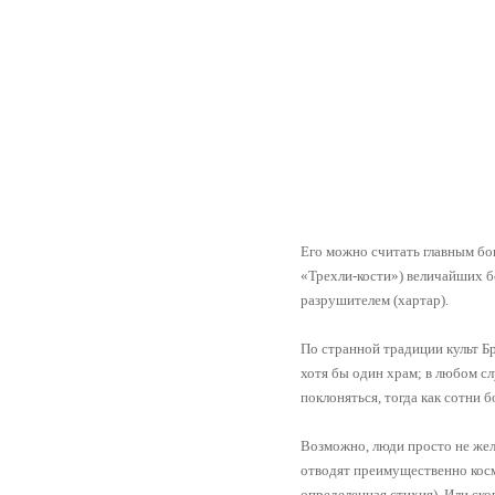
Его можно считать главным бо
«Трехли-кости») величайших б
разрушителем (хартар).
По странной традиции культ Б
хотя бы один храм; в любом сл
поклоняться, тогда как сотни 
Возможно, люди просто не жел
отводят преимущественно косм
определенная стихия). Или ско