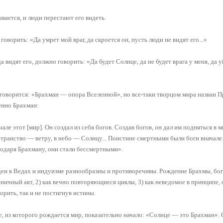
ывается, и люди перестают его видеть.
оворить: «Да умрет мой враг, да скроется он, пусть люди не видят его...»
а видят его, должно говорить: «Да будет Солнце, да не будет врага у меня, да у
говорится: «Брахман — опора Вселенной», но все-таки творцом мира назван П
енно Брахман:
е этот [мир]. Он создал из себя богов. Создав богов, он дал им подняться в м
транство — ветру, в небо — Солнцу... Поистине смертными были боги вначале.
годаря Брахману, они стали бессмертными».
деи в Ведах и индуизме разнообразны и противоречивы. Рождение Брахмы, бо
иничный акт, 2) как вечно повторяющиеся циклы, 3) как неведомое в принципе, 
рить, так и не постигнув истины.
, из которого рождается мир, показательно начало: «Солнце — это Брахман».