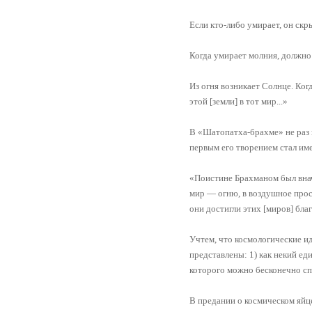
Если кто-либо умирает, он скр
Когда умирает молния, должно г
Из огня возникает Солнце. Когд
этой [земли] в тот мир...»
В «Шатопатха-брахме» не раз 
первым его творением стал им
«Поистине Брахманом был вначал
мир — огню, в воздушное прос
они достигли этих [миров] бла
Учтем, что космологические и
представлены: 1) как некий ед
которого можно бесконечно спо
В предании о космическом яйце