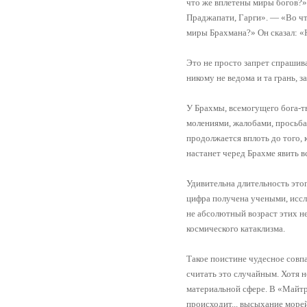
что же вплетены миры богов?
Праджапати, Гарги». — «Во ч
миры Брахмана?» Он сказал: «Н
Это не просто запрет спрашива
никому не ведома и та грань, 
У Брахмы, всемогущего бога-тв
молениями, жалобами, просьбам
продолжается вплоть до того, 
настанет черед Брахме явить вс
Удивительна длительность этог
цифра получена учеными, иссл
не абсолютный возраст этих не
космического катаклизма.
Такое поистине чудесное совп
считать это случайным. Хотя н
материальной сфере. В «Майт
происходит... высыхание морей