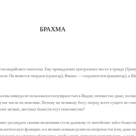
БРАХМА
гом индийского пантеона. Ему принадлежит центральное место в триаде (Три
огов. Он является творцом (сраштар), Вишна — сохранителем (ракшитар), а Ш
рахмы никогда не пользовался популярностью в Индии; неизвестно даже, посвя
учае число их невелико. Почему же великому богу, творцу всего сущего не с
более мелких, местных божеств чтут повсеместно?
ают досаждать своими молениями столь далекому от житейских забот божеств
ологическую функцию, и к мелким земным делам он непричастен (ему даже не
рее всего он слишком абстрактен, чтобы иметь широкую популярность, а идеи,