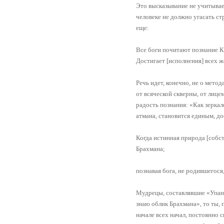
Это высказывание не учитывае
человеке не должно угасать с
еще:
Все боги почитают познание Ка
Достигает [исполнения] всех же
Речь идет, конечно, не о метод
от всяческой скверны, от лиц
радость познания: «Как зеркал
атмана, становится единым, дос
Когда истинная природа [собст
Брахмана;
познавая бога, не родившегося
Мудрецы, составлявшие «Упани
знаю облик Брахмана», то ты, 
начале всех начал, постоянно