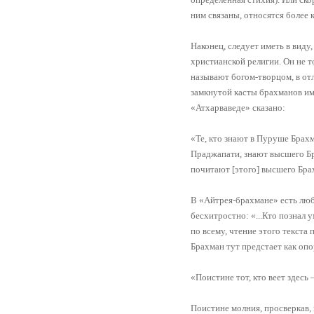
ним связаны, относятся более 
Наконец, следует иметь в вид
христианской религии. Он не то
называют богом-творцом, в от
замкнутой касты брахманов им
«Атхарваведе» сказано:
«Те, кто знают в Пуруше Брахму
Праджапати, знают высшего Бр
почитают [этого] высшего Бра
В «Айтрея-брахмане» есть люб
бесхитростно: «...Кто познал 
по всему, чтение этого текста
Брахман тут предстает как опо
«Поистине тот, кто веет здесь
Поистине молния, просверкав, 