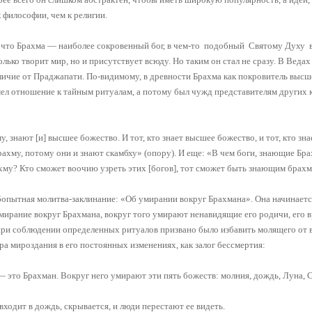
к философии, чем к религии.
у, что Брахма — наиболее сокровенный бог, в чем-то подобный Святому Духу 
лько творит мир, но и присутствует всюду. Но таким он стал не сразу. В Ведах 
личие от Праджапати. По-видимому, в древности Брахма как покровитель высш
ел отношение к тайным ритуалам, а потому был чужд представителям других к
, знают [и] высшее божество. И тот, кто знает высшее божество, и тот, кто зна
ахму, потому они и знают скамбху» (опору). И еще: «В чем боги, знающие Бра
хму? Кто сможет воочию узреть этих [богов], тот сможет быть знающим брах
опытная молитва-заклинание: «Об умирании вокруг Брахмана». Она начинаетс
умирание вокруг Брахмана, вокруг того умирают ненавидящие его родичи, его в
 при соблюдении определенных ритуалов призвано было избавить молящего от 
ра мироздания в его постоянных изменениях, как залог бессмертия:
 — это Брахман. Вокруг него умирают эти пять божеств: молния, дождь, Луна, С
входит в дождь, скрывается, и люди перестают ее видеть.