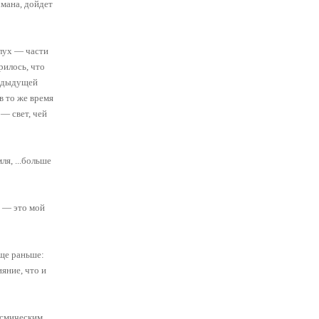
хмана, дойдет
слух — части
рилось, что
редыдущей
в то же время
 — свет, чей
ля, ...больше
т — это мой
еще раньше:
ияние, что и
осмическим