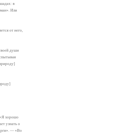
шадах: в
ман». Или
ется от него,
 своей души
испытывая
[природу]
ироду]
 «Я хорошо
ает узнать о
арги». — «Во