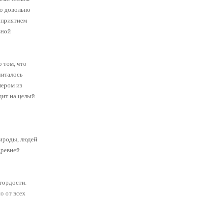
о довольно
сприятием
зной
 том, что
читалось
мером из
дит на целый
рироды, людей
Древней
 гордости.
о от всех