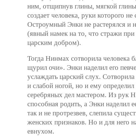
ним, отщипнув глины, мягкой глины
создает человека, руки которого не
Остроумный Энки не растерялся и н
(явный намек на то, что стражи при
царским добром).
Тогда Нинмах сотворила человека б
щурил очи». Энки наделил его певче
услаждать царский слух. Сотворила
и слабой ногой, но и ему определил
серебряных дел мастером. Из рук 
способная родить, а Энки наделил е
так и не протрезвев, слепила сущес
женских признаков. Но и для него 
евнухом.