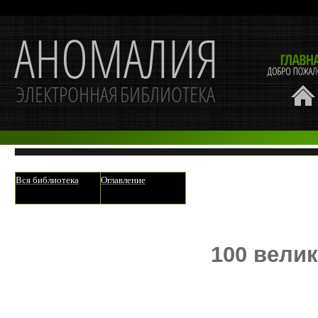
Вся библиотека
Оглавление
100 вели